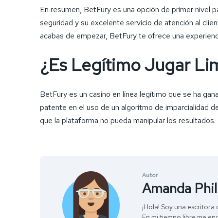
En resumen, BetFury es una opción de primer nivel pa
seguridad y su excelente servicio de atención al cli
acabas de empezar, BetFury te ofrece una experiencia
¿Es Legítimo Jugar Li
BetFury es un casino en línea legítimo que se ha gan
patente en el uso de un algoritmo de imparcialidad de
que la plataforma no pueda manipular los resultados. 
Autor
Amanda Phil
¡Hola! Soy una escritora 
En mi tiempo libre me enca