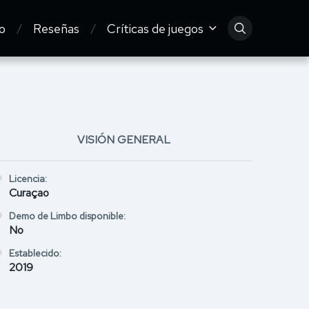
io
Reseñas
Críticas de juegos
VISIÓN GENERAL
Licencia:
Curaçao
Demo de Limbo disponible:
No
Establecido:
2019