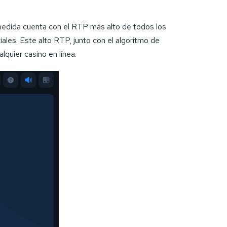
 medida cuenta con el RTP más alto de todos los
ales. Este alto RTP, junto con el algoritmo de
lquier casino en línea.