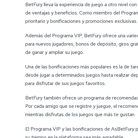
BetFury lleva la experiencia de juego a otro nivel c
de ventajas y beneficios. Como miembro del Programa
prioritario y bonificaciones y promociones exclusivas
Además del Programa VIP, BetFury ofrece una varieda
para nuevos jugadores, bonos de depósito, giros grat
de ganar y ampliar su juego.
Una de las bonificaciones más populares es la de ta
desde jugar a determinados juegos hasta realizar d
para disfrutar de sus juegos favoritos.
BetFury también ofrece un programa de recomendación
Por cada amigo que se registre y juegue, el recome
mientras disfrutas de los juegos que más te gustan.
El Programa VIP y las bonificaciones de AsBetFury 
su tiempo en la plataforma sea más agradable.