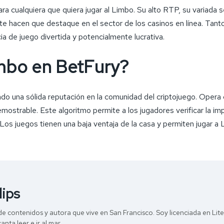
ra cualquiera que quiera jugar al Limbo. Su alto RTP, su variada 
ente hacen que destaque en el sector de los casinos en línea. Ta
 de juego divertida y potencialmente lucrativa.
mbo en BetFury?
ado una sólida reputación en la comunidad del criptojuego. Opera 
mostrable. Este algoritmo permite a los jugadores verificar la im
Los juegos tienen una baja ventaja de la casa y permiten jugar a 
lips
de contenidos y autora que vive en San Francisco. Soy licenciada en Lite
nta leer e ir al mar.