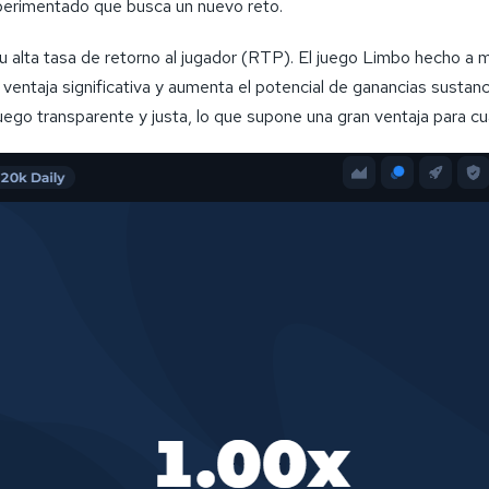
xperimentado que busca un nuevo reto.
u alta tasa de retorno al jugador (RTP). El juego Limbo hecho a
entaja significativa y aumenta el potencial de ganancias sustanci
uego transparente y justa, lo que supone una gran ventaja para cua