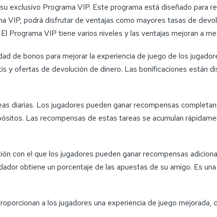
on su exclusivo Programa VIP. Este programa está diseñado para r
 VIP, podrá disfrutar de ventajas como mayores tasas de devoluci
. El Programa VIP tiene varios niveles y las ventajas mejoran a m
d de bonos para mejorar la experiencia de juego de los jugadore
is y ofertas de devolución de dinero. Las bonificaciones están 
reas diarias. Los jugadores pueden ganar recompensas completando
epósitos. Las recompensas de estas tareas se acumulan rápidamen
 con el que los jugadores pueden ganar recompensas adicionales
ndador obtiene un porcentaje de las apuestas de su amigo. Es u
proporcionan a los jugadores una experiencia de juego mejorada,