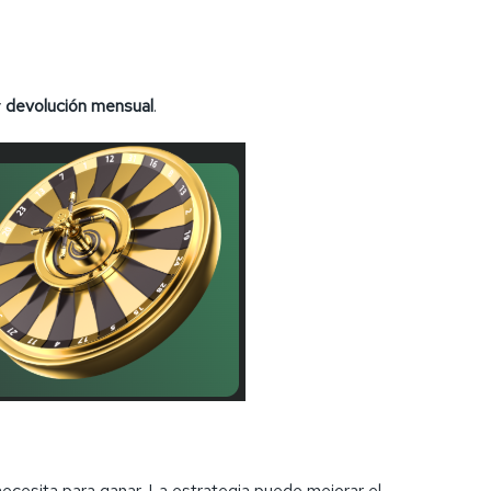
y
devolución mensual
.
ecesita para ganar. La estrategia puede mejorar el