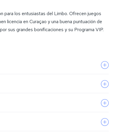
n para los entusiastas del Limbo. Ofrecen juegos
enen licencia en Curaçao y una buena puntuación de
or sus grandes bonificaciones y su Programa VIP.
gistrarte y empezar a jugar. Admiten tanto
. Se trata de una estafa habitual entre los
ientes criptomonedas: BTC, ETH, XRP, EOS, TRX,
AAVE, RENDER, BLUR, ICP, USDC por nombrar