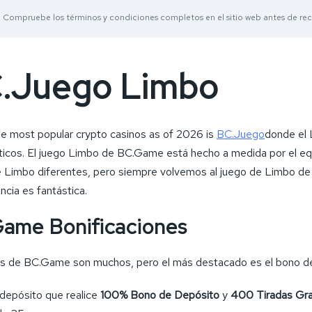
 Compruebe los términos y condiciones completos en el sitio web antes de rec
.Juego Limbo
e most popular crypto casinos as of 2026 is
BC.Juego
donde el 
icos. El juego Limbo de BC.Game está hecho a medida por el e
e Limbo diferentes, pero siempre volvemos al juego de Limbo 
ncia es fantástica.
ame Bonificaciones
s de BC.Game son muchos, pero el más destacado es el bono de
 depósito que realice
100% Bono de Depósito
y
400 Tiradas Gra