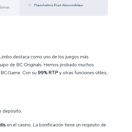
Depósitos Fiat disponibles:
lamar.
Sí
Limbo destaca como uno de los juegos más
quipo de BC Originals. Hemos probado muchos
de BC.Game. Con su
99% RTP
y otras funciones útiles,
 depósito.
tis
en el casino. La bonificación tiene un requisito de