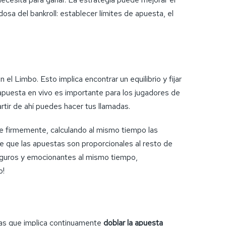
sa del bankroll: establecer límites de apuesta, el
 el Limbo. Esto implica encontrar un equilibrio y fijar
 apuesta en vivo es importante para los jugadores de
tir de ahí puedes hacer tus llamadas.
e firmemente, calculando al mismo tiempo las
 que las apuestas son proporcionales al resto de
seguros y emocionantes al mismo tiempo,
o!
tas que implica continuamente
doblar la apuesta