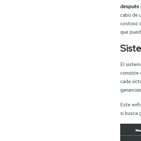
después 
cabo de u
costoso d
que puede
Sist
El sistem
consiste 
cada vict
ganancias
Este enfo
si busca 