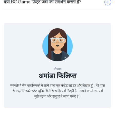
क्या BC.Game फिएट जमा का समर्थन करता है?
यदि आप वास्तविक धन का उपयोग करके लिम्बो खेलना चाहते हैं
तो आप निम्नलिखित क्रिप्टो जमा कर सकते हैं: BTC, ETH,
XRP, EOS, TRX, USDT, DAI, XMR, SOL, NANO,
हां, आप प्लेटफ़ॉर्म पर तुरंत क्रिप्टोकरेंसी खरीदने के लिए क्रेडिट
LTC, XLM, ATOM, APT, LINK, BNB, AAVE,
कार्ड या बैंक ट्रांसफर जैसे फ़िएट तरीकों का इस्तेमाल कर सकते
RENDER, BLUR, ICP, USDC, आदि सबसे लोकप्रिय
हैं। यह प्रक्रिया सरल और त्वरित है।
क्रिप्टो जमा कर सकते हैं।
BC.Game के पास BC टोकन (BC) नामक अपना स्वयं का
टोकन भी है, जिसे अधिक रेकबैक के लिए दांव पर लगाया जा
सकता है।
लेखक
अमांडा फिलिप्स
नमस्ते! मैं सैन फ्रांसिस्को में रहने वाला एक कंटेंट राइटर और लेखक हूँ। मेरे पास
सैन फ्रांसिस्को स्टेट यूनिवर्सिटी से साहित्य में डिग्री है। अपने खाली समय में
मुझे पढ़ना और समुद्र में जाना पसंद है।