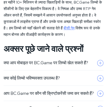
हर महीने 10+ मिलियन से ज़्यादा खिलाड़ियों के साथ, BC.Game लिम्बो के
शौकीनों के लिए एक बेहतरीन विकल्प है। वे निष्पक्ष और उच्च RTP गेम
ऑफ़र करते हैं, जिसमें समझने में आसान उपयोगकर्ता अनुभव होता है। वे
कुराकाओ में लाइसेंस प्राप्त हैं और उनके पास अच्छा खिलाड़ी समीक्षा स्कोर
है। हम लिम्बो को यहाँ खेलने की सलाह देते हैं
बीसी.गेम
विशेष रूप से उनके
महान बोनस और वीआईपी कार्यक्रम के कारण।
अक्सर पूछे जाने वाले प्रश्नों
क्या आप मोबाइल पर BC.Game पर लिम्बो खेल सकते हैं?
क्या कोई लिम्बो भविष्यवक्ता उपलब्ध है?
हां, BC.Game मोबाइल डिवाइस पर खेलने का समर्थन करता है।
बस साइन अप करें और खेलना शुरू करें। वे iOS और Android
दोनों डिवाइस का समर्थन करते हैं।
आप BC.Game पर कौन सी क्रिप्टोकरेंसी जमा कर सकते हैं?
गेम के एन्क्रिप्शन के कारण परिणामों की भविष्यवाणी करना
असंभव है। यह खिलाड़ियों के बीच एक आम घोटाला है, इसलिए
इसके झांसे में न आएं।