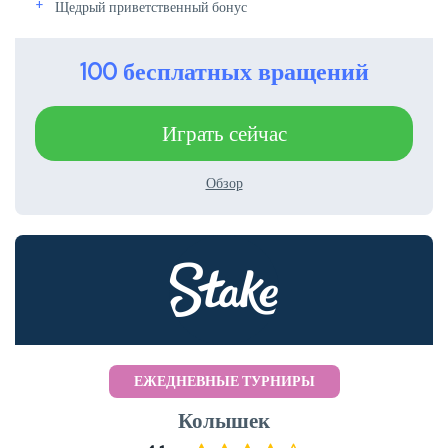
Щедрый приветственный бонус
100 бесплатных вращений
Играть сейчас
Обзор
ЕЖЕДНЕВНЫЕ ТУРНИРЫ
Колышек