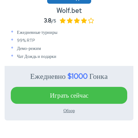
Wolf.bet
3.8
/5
Ежедневные турниры
99% RTP
Демо-режим
Чат Дождь и подарки
Ежедневно
$1000
Гонка
Играть сейчас
Обзор