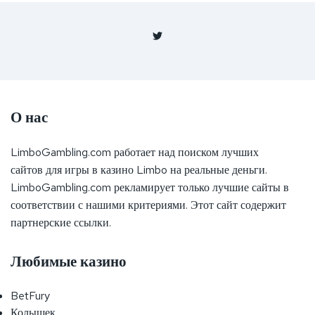
О нас
LimboGambling.com работает над поиском лучших
сайтов для игры в казино Limbo на реальные деньги.
LimboGambling.com рекламирует только лучшие сайты в
соответствии с нашими критериями. Этот сайт содержит
партнерские ссылки.
Любимые казино
BetFury
Колышек