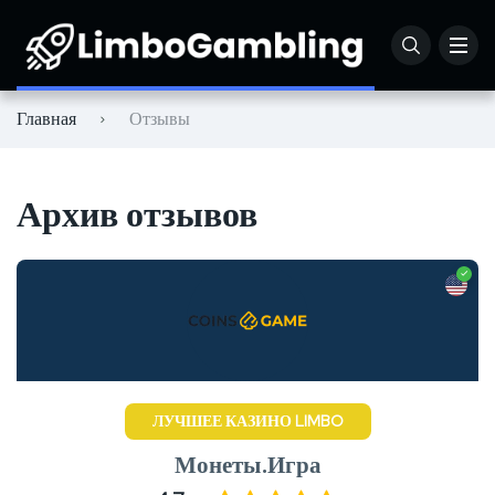
Обзор Limbo XY
Главная
Отзывы
Обзор игры Limbo Cat
Архив отзывов
ЛУЧШЕЕ КАЗИНО LIMBO
Монеты.Игра