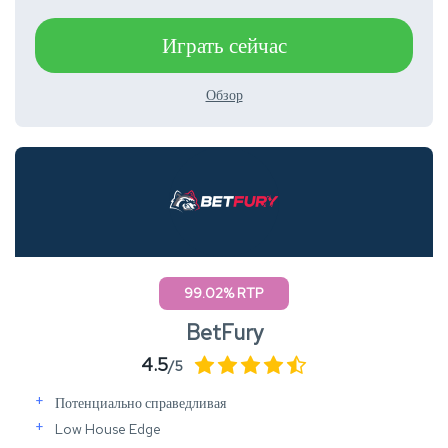
Играть сейчас
Обзор
99.02% RTP
BetFury
4.5
/5
Потенциально справедливая
Low House Edge