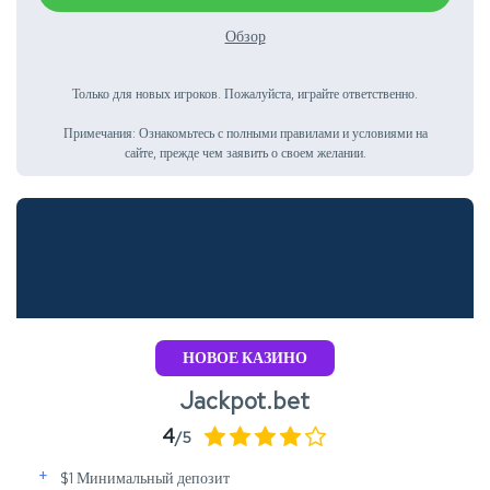
Обзор
Только для новых игроков. Пожалуйста, играйте ответственно.
Примечания: Ознакомьтесь с полными правилами и условиями на
сайте, прежде чем заявить о своем желании.
НОВОЕ КАЗИНО
Jackpot.bet
4
/5
$1 Минимальный депозит