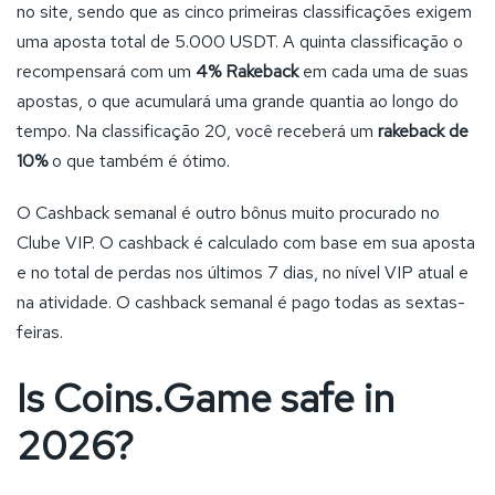
no site, sendo que as cinco primeiras classificações exigem
uma aposta total de 5.000 USDT. A quinta classificação o
recompensará com um
4% Rakeback
em cada uma de suas
apostas, o que acumulará uma grande quantia ao longo do
tempo. Na classificação 20, você receberá um
rakeback de
10%
o que também é ótimo.
O Cashback semanal é outro bônus muito procurado no
Clube VIP. O cashback é calculado com base em sua aposta
e no total de perdas nos últimos 7 dias, no nível VIP atual e
na atividade. O cashback semanal é pago todas as sextas-
feiras.
Is Coins.Game safe in
2026?