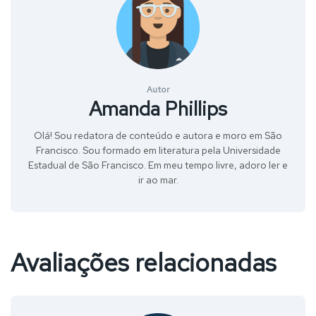
Autor
Amanda Phillips
Olá! Sou redatora de conteúdo e autora e moro em São
Francisco. Sou formado em literatura pela Universidade
Estadual de São Francisco. Em meu tempo livre, adoro ler e
ir ao mar.
Avaliações relacionadas