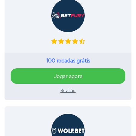
100 rodadas grátis
Jogar agora
Revisão