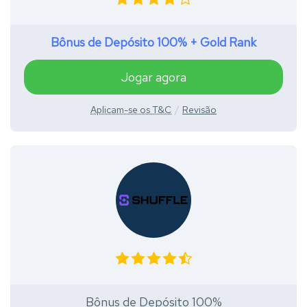
Bônus de Depósito 100% + Gold Rank
Jogar agora
Aplicam-se os T&C
Revisão
Bônus de Depósito 100%