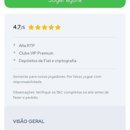
4.7
/5
Alta RTP
Clube VIP Premium
Depósitos de Fiat e criptografia
Somente para novos jogadores. Por favor, jogue com
responsabilidade.
Observações: Verifique os T&C completos no site antes de
fazer o pedido.
VISÃO GERAL