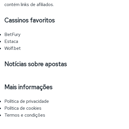
contém links de afiliados.
Cassinos favoritos
BetFury
Estaca
Wolf.bet
Notícias sobre apostas
Mais informações
Política de privacidade
Política de cookies
Termos e condições