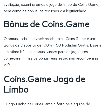
avaliação, examinaremos o jogo de limbo do Coins.Game,
bem como os bônus, os recursos e a legitimidade.
Bônus de Coins.Game
O bônus inicial que você receberá na Coins.Game é um
Bônus de Depósito de 100% + 50 Rodadas Grátis. Esse é
um ótimo bônus de boas-vindas para os jogadores
começarem, mas os bônus reais estão nas recompensas
VIP.
Coins.Game Jogo de
Limbo
O jogo Limbo na Coins.Game é feito pela equipe de